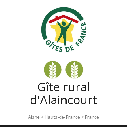
Aller
au
contenu
Gîte rural
d'Alaincourt
Aisne < Hauts-de-France < France